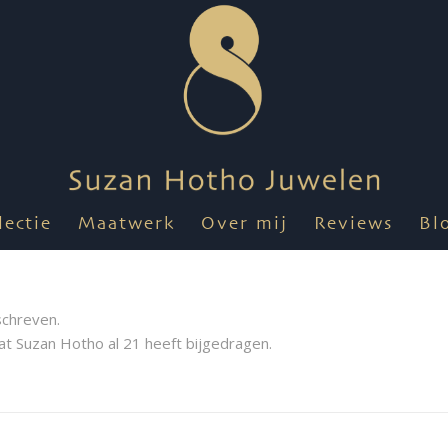
lectie
Maatwerk
Over mij
Reviews
Bl
schreven.
dat
Suzan Hotho
al 21 heeft bijgedragen.