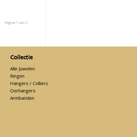
Pagina 1 van 3
Collectie
Alle Juwelen
Ringen
Hangers / Colliers
Oorhangers
Armbanden