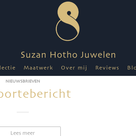
lectie
Maatwerk
Over mij
Reviews
Bl
NIEUWSBRIEVEN
ortebericht
Lees meer