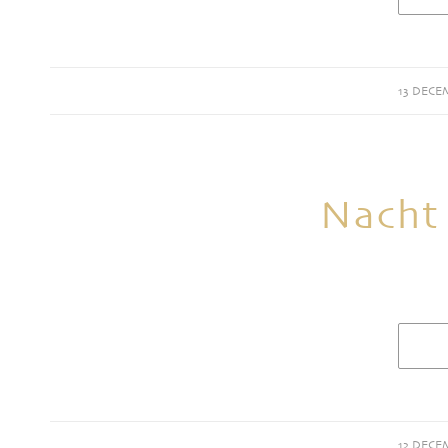
13 DECE
Nacht 
12 DECE