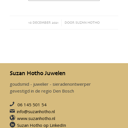
16 DECEMBER 2021
/
DOOR
SUZAN HOTHO
Suzan Hotho Juwelen
goudsmid - juwelier - sieradenontwerper
gevestigd in de regio Den Bosch
06 145 501 54
info@suzanhotho.nl
www.suzanhotho.nl
Suzan Hotho op LinkedIn