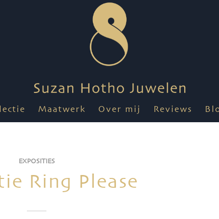
lectie
Maatwerk
Over mij
Reviews
Bl
EXPOSITIES
tie Ring Please