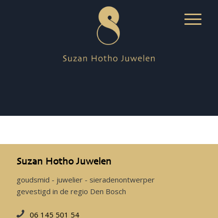
Suzan Hotho Juwelen
goudsmid - juwelier - sieradenontwerper
gevestigd in de regio Den Bosch
06 145 501 54