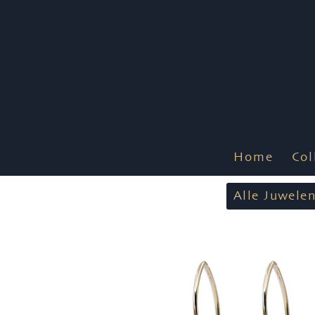
Home
Col
Alle Juwele