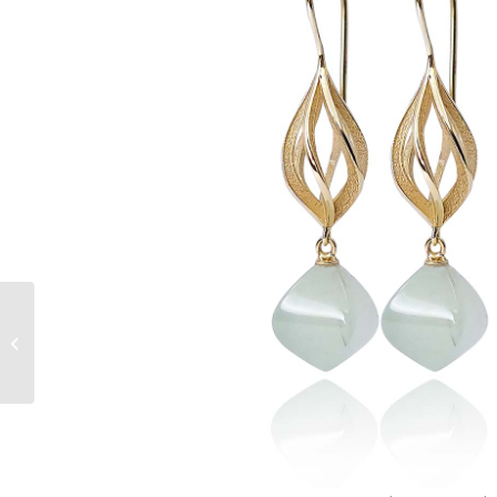
ring Zuster Sorry,
toermalijn