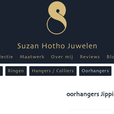
lectie
Maatwerk
Over mij
Reviews
Bl
n
Ringen
Hangers / Colliers
Oorhangers
oorhangers Jippi