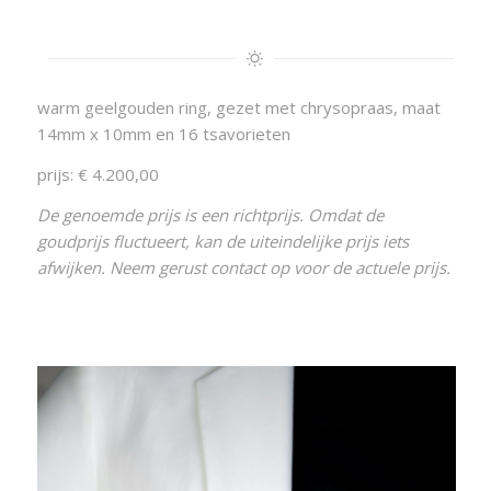
warm geelgouden ring, gezet met chrysopraas, maat
14mm x 10mm en 16 tsavorieten
prijs: € 4.200,00
De genoemde prijs is een richtprijs. Omdat de
goudprijs fluctueert, kan de uiteindelijke prijs iets
afwijken. Neem gerust contact op voor de actuele prijs.