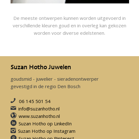
De meeste ontwerpen kunnen worden uitgevoerd in
verschillende kleuren goud en in overleg kan gekozen
worden voor diverse edelstenen.
Suzan Hotho Juwelen
goudsmid - juwelier - sieradenontwerper
gevestigd in de regio Den Bosch
06 145 501 54
info@suzanhotho.nl
www.suzanhotho.nl
Suzan Hotho op LinkedIn
Suzan Hotho op Instagram
Suzan Hotho op Pinterest